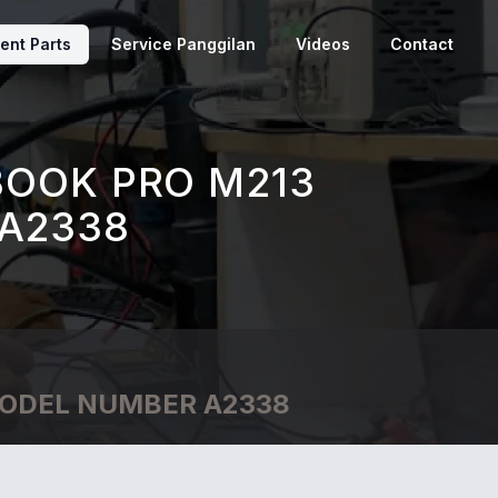
ent Parts
Service Panggilan
Videos
Contact
OOK PRO M213
A2338
ODEL NUMBER A2338