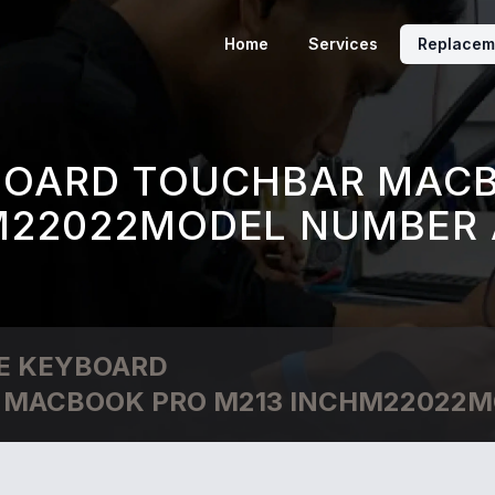
Home
Services
Replacem
BOARD TOUCHBAR MACB
M22022MODEL NUMBER 
E KEYBOARD
 MACBOOK PRO M213 INCHM22022M