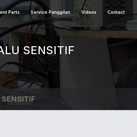
ent Parts
Service Panggilan
Videos
Contact
LU SENSITIF
SENSITIF